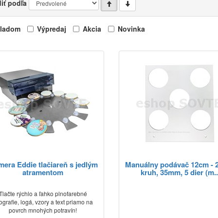
iť podľa
ladom
Výpredaj
Akcia
Novinka
mera Eddie tlačiareň s jedlým
Manuálny podávač 12cm -
atramentom
kruh, 35mm, 5 dier (m..
Tlačte rýchlo a ľahko plnofarebné
tografie, logá, vzory a text priamo na
povrch mnohých potravín!