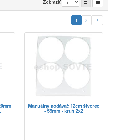
Zobraziť
1
2
 20mm
Manuálny podávač 12cm štvorec
.
- 59mm - kruh 2x2