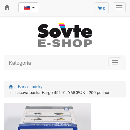
Toggl
0
navig
Kategória
Toggle
navigati
Barvicí pásky
Tlačová páska Fargo 45110, YMCKOK - 200 potlačí