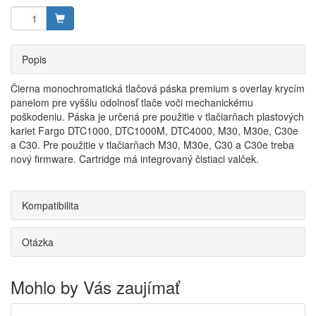
Popis
Čierna monochromatická tlačová páska premium s overlay krycím
panelom pre vyššiu odolnosť tlače voči mechanickému
poškodeniu. Páska je určená pre použitie v tlačiarňach plastových
kariet Fargo DTC1000, DTC1000M, DTC4000, M30, M30e, C30e
a C30. Pre použitie v tlačiarňach M30, M30e, C30 a C30e treba
nový firmware. Cartridge má integrovaný čistiaci valček.
Kompatibilita
Otázka
Mohlo by Vás zaujímať