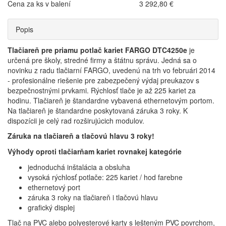
Cena za ks v balení
3 292,80 €
Popis
Tlačiareň pre priamu potlač kariet FARGO DTC4250e
je
určená pre školy, stredné firmy a štátnu správu. Jedná sa o
novinku z radu tlačiarní FARGO, uvedenú na trh vo februári 2014
- profesionálne riešenie pre zabezpečený výdaj preukazov s
bezpečnostnými prvkami. Rýchlosť tlače je až 225 kariet za
hodinu. Tlačiareň je štandardne vybavená ethernetovým portom.
Na tlačiareň je štandardne poskytovaná záruka 3 roky. K
dispozícii je celý rad rozširujúcich modulov.
Záruka na tlačiareň a tlačovú hlavu 3 roky!
Výhody oproti tlačiarňam kariet rovnakej kategórie
jednoduchá inštalácia a obsluha
vysoká rýchlosť potlače: 225 kariet / hod farebne
ethernetový port
záruka 3 roky na tlačiareň i tlačovú hlavu
grafický displej
Tlač na PVC alebo polyesterové karty s lešteným PVC povrchom,