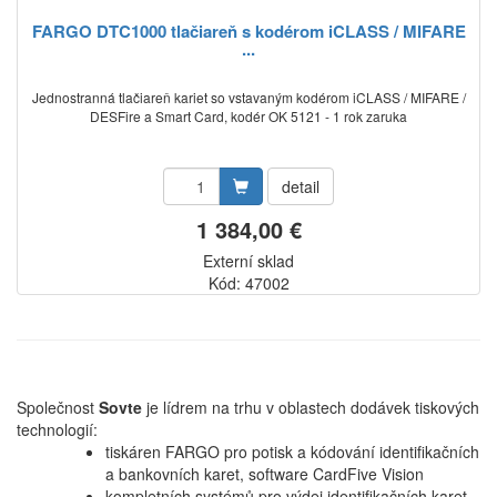
FARGO DTC1000 tlačiareň s kodérom iCLASS / MIFARE
...
Jednostranná tlačiareň kariet so vstavaným kodérom iCLASS / MIFARE /
DESFire a Smart Card, kodér OK 5121 - 1 rok zaruka
detail
1 384,00 €
Externí sklad
Kód: 47002
Společnost
Sovte
je lídrem na trhu v oblastech dodávek tiskových
technologií:
tiskáren FARGO pro potisk a kódování identifikačních
a bankovních karet, software CardFive Vision
kompletních systémů pro výdej identifikačních karet