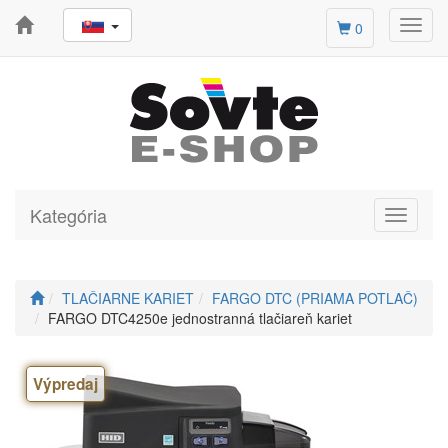
Toggl
0
navig
Kategória
Toggle
navigati
TLAČIARNE KARIET
FARGO DTC (PRIAMA POTLAČ)
FARGO DTC4250e jednostranná tlačiareň kariet
Výpredaj