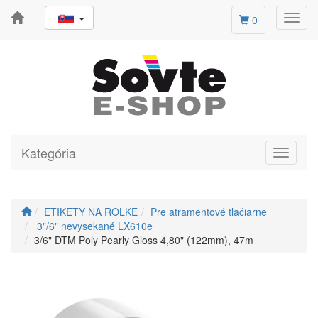
Toggl
0
navig
Kategória
Toggle
navigati
ETIKETY NA ROLKE
Pre atramentové tlačiarne
3"/6" nevysekané LX610e
3/6" DTM Poly Pearly Gloss 4,80" (122mm), 47m